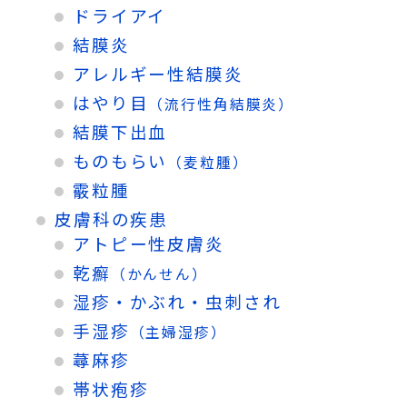
ドライアイ
結膜炎
アレルギー性結膜炎
はやり目
（流行性角結膜炎）
結膜下出血
ものもらい
（麦粒腫）
霰粒腫
皮膚科の疾患
アトピー性皮膚炎
乾癬
（かんせん）
湿疹・かぶれ・虫刺され
手湿疹
（主婦湿疹）
蕁麻疹
帯状疱疹