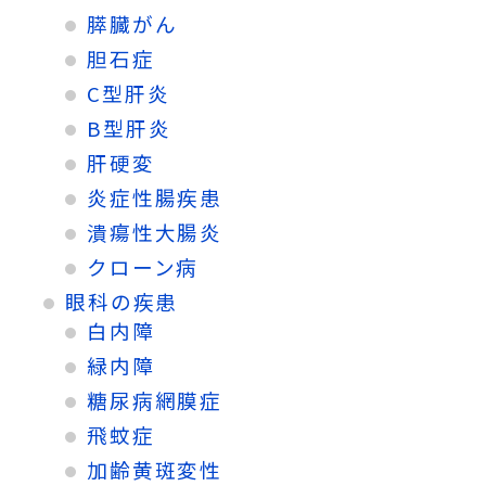
膵臓がん
胆石症
C型肝炎
B型肝炎
肝硬変
炎症性腸疾患
潰瘍性大腸炎
クローン病
眼科の疾患
白内障
緑内障
糖尿病網膜症
飛蚊症
加齢黄斑変性