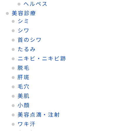
ヘルペス
美容診療
シミ
シワ
首のシワ
たるみ
ニキビ・ニキビ跡
脱毛
肝斑
毛穴
美肌
小顔
美容点滴・注射
ワキ汗