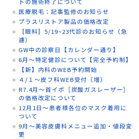
トの施術終了について
医療脱毛：記事監修のお知らせ
プラスリストア製品の価格改定
〚眼科〛5/19~23代診のお知らせ（急
遽）
GW中の診察日【カレンダー通り】
6月～特定健診について【完全予約制】
【新】内科のWEB予約開始
４/１～皮フ科WEB受付〘増〙
R7.4月～首イボ［炭酸ガスレーザー］
の価格改定について
12月1日～患者様各位のマスク着用に
ついて
9月～美容皮膚科メニュー追加・値段変
更