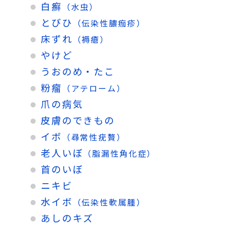
白癬
（水虫）
とびひ
（伝染性膿痂疹）
床ずれ
（褥瘡）
やけど
うおのめ・たこ
粉瘤
（アテローム）
爪の病気
皮膚のできもの
イボ
（尋常性疣贅）
老人いぼ
（脂漏性角化症）
首のいぼ
ニキビ
水イボ
（伝染性軟属腫）
あしのキズ