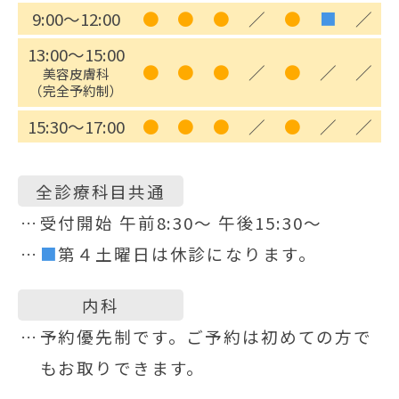
9:00～12:00
●
●
●
／
●
■
／
13:00～15:00
●
●
●
／
●
／
／
美容皮膚科
（完全予約制）
15:30～17:00
●
●
●
／
●
／
／
全診療科目共通
受付開始 午前8:30〜 午後15:30〜
■
第４土曜日は休診になります。
内科
予約優先制です。ご予約は初めての方で
もお取りできます。