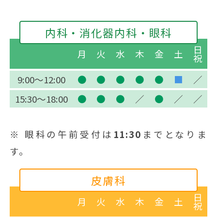
内科・
消化器内科・
眼科
日
月
火
水
木
金
土
祝
9:00～12:00
●
●
●
●
●
■
／
15:30～18:00
●
●
●
／
●
／
／
※ 眼科の午前受付は
11:30
までとなりま
す。
皮膚科
日
月
火
水
木
金
土
祝