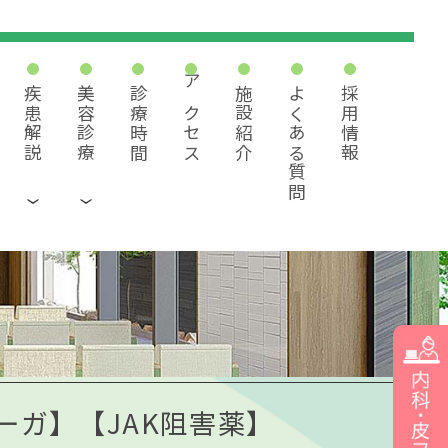
疾患解説
美容診療
診療時間
アクセス
施設紹介
よくある質問
採用情報
ガ】【JAK阻害薬】